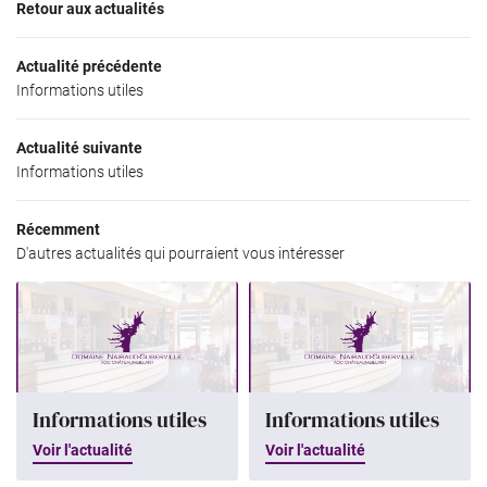
Retour aux actualités
Accueil
06 81 50 84 4
Actualité précédente
Le Domaine
Informations utiles
Nos Vins
Actualité suivante
Galerie photos
Informations utiles
Actualités
Restez infor
Récemment
Contact
D'autres actualités qui pourraient vous intéresser
INSCRIPTION NEWS
Rejoignez-nous
Informations utiles
Informations utiles
Voir l'actualité
Voir l'actualité