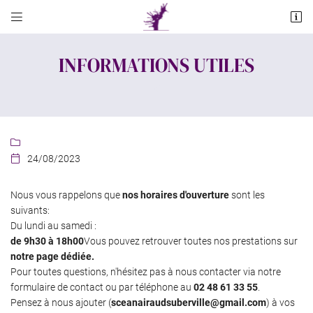


Cave Bituriges Route de Culan
18370 Châteaumeillant
INFORMATIONS UTILES
02 48 61 33 55

24/08/2023

Nous vous rappelons que
nos horaires d'ouverture
sont les
suivants:
Adresse email de réception

Du lundi au samedi :
de 9h30 à 18h00
Vous pouvez retrouver toutes nos prestations sur
En cochant cette case, vous consentez à recevoir nos propositions commerciales à
l'adresse email indiqué ci-dessus. Vous pouvez vous désinscrire à tout moment en
notre page dédiée.
utilisant
le formulaire de désinscription
.
Pour toutes questions, n'hésitez pas à nous contacter via notre
formulaire de contact ou par téléphone au
02 48 61 33 55
.
INSCRIPTION
Pensez à nous ajouter (
sceanairaudsuberville@gmail.com
) à vos