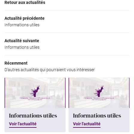
Retour aux actualités
Accueil
06 81 50 84 4
Actualité précédente
Le Domaine
Informations utiles
Nos Vins
Actualité suivante
Galerie photos
Informations utiles
Actualités
Restez infor
Récemment
Contact
D'autres actualités qui pourraient vous intéresser
INSCRIPTION NEWS
Rejoignez-nous
Informations utiles
Informations utiles
Voir l'actualité
Voir l'actualité