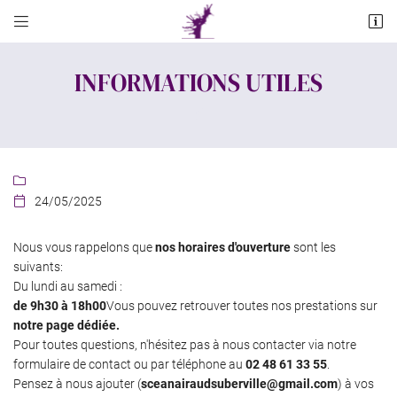


Cave Bituriges Route de Culan
18370 Châteaumeillant
INFORMATIONS UTILES
02 48 61 33 55

24/05/2025

Nous vous rappelons que
nos horaires d'ouverture
sont les
suivants:
Adresse email de réception

Du lundi au samedi :
de 9h30 à 18h00
Vous pouvez retrouver toutes nos prestations sur
En cochant cette case, vous consentez à recevoir nos propositions commerciales à
l'adresse email indiqué ci-dessus. Vous pouvez vous désinscrire à tout moment en
notre page dédiée.
utilisant
le formulaire de désinscription
.
Pour toutes questions, n'hésitez pas à nous contacter via notre
formulaire de contact ou par téléphone au
02 48 61 33 55
.
INSCRIPTION
Pensez à nous ajouter (
sceanairaudsuberville@gmail.com
) à vos