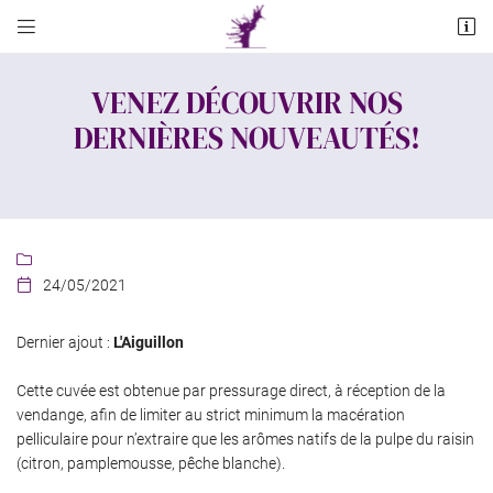


Cave Bituriges Route de Culan
18370 Châteaumeillant
VENEZ DÉCOUVRIR NOS
02 48 61 33 55
DERNIÈRES NOUVEAUTÉS!

24/05/2021

Adresse email de réception

Dernier ajout :
L'Aiguillon
En cochant cette case, vous consentez à recevoir nos propositions commerciales à
Cette cuvée est obtenue par pressurage direct, à réception de la
l'adresse email indiqué ci-dessus. Vous pouvez vous désinscrire à tout moment en
vendange, afin de limiter au strict minimum la macération
utilisant
le formulaire de désinscription
.
pelliculaire pour n’extraire que les arômes natifs de la pulpe du raisin
INSCRIPTION
(citron, pamplemousse, pêche blanche).