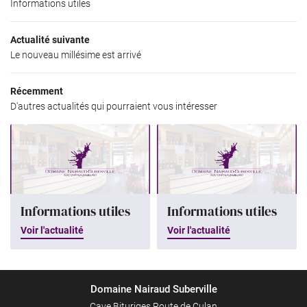
Informations utiles
Le Domaine
Actualité suivante
Nos Vins
Le nouveau millésime est arrivé
Galerie photos
Récemment
Actualités
Restez infor
D'autres actualités qui pourraient vous intéresser
Contact
INSCRIPTION NEWS
Rejoignez-nous
Informations utiles
Informations utiles
Voir l'actualité
Voir l'actualité
Domaine Nairaud Suberville
Cave Bituriges Route de Culan