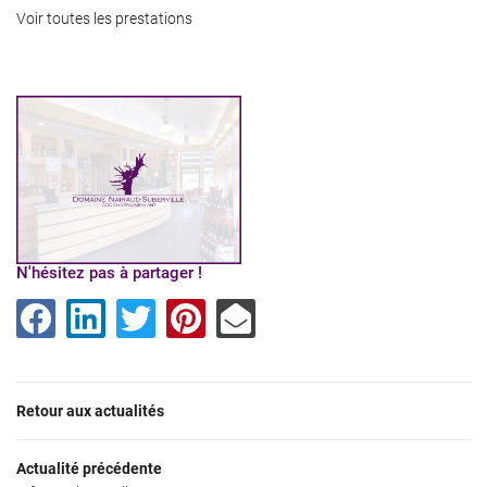
Voir toutes les prestations
N'hésitez pas à partager !
Une questio
02 48 61 33 5
Retour aux actualités
Actualité précédente
Accueil
06 81 50 84 4