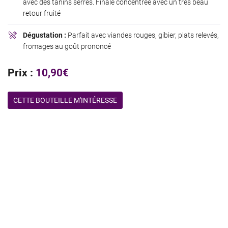
avec des tanins serrés. Finale concentrée avec un très beau
retour fruité
Dégustation :
Parfait avec viandes rouges, gibier, plats relevés,

fromages au goût prononcé
Prix :
10,90€
CETTE BOUTEILLE M'INTÉRESSE
Une questio
02 48 61 33 5
Accueil
06 81 50 84 4