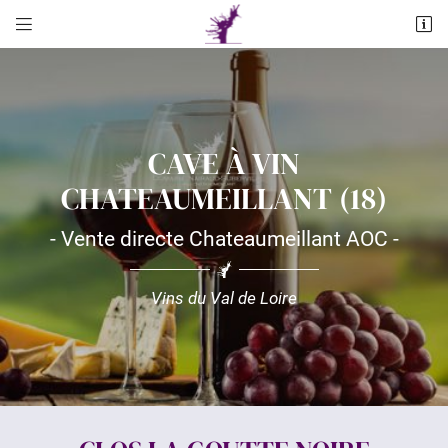


Cave Bituriges Route de Culan
18370 Châteaumeillant
02 48 61 33 55
CAVE À VIN
CHATEAUMEILLANT (18)
- Vente directe Chateaumeillant AOC -
Vins du Val de Loire
Adresse email de réception

En cochant cette case, vous consentez à recevoir nos propositions commerciales à
l'adresse email indiqué ci-dessus. Vous pouvez vous désinscrire à tout moment en
utilisant
le formulaire de désinscription
.
INSCRIPTION