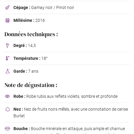
Cépage :
Gamay noir / Pinot noir

Millésime :
2016

Données techniques :
Degré :
14,5

Température :
18°

Garde :
7 ans

Note de dégustation :
Robe :
Robe rubis aux reflets violets, sombre et profonde

Nez :
Nez de fruits noirs mêlés, avec une connotation de cerise

Burlat
Bouche :
Bouche minérale en attaque, puis ample et charnue
