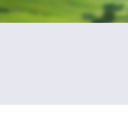
l'adresse email indiqué ci-dessus. Vous pouvez vous désinscrire à tout mo
utilisant
le formulaire de désinscription
.
INSCRIPTION