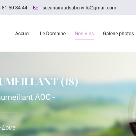
 81 50 84 44
Accueil
Le Domaine
Nos Vins
Galerie photos
UMEILLANT (18)
aumeillant AOC -
 Loire
ciales à