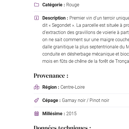
Catégorie :
Rouge

Description :
Premier vin d’un terroir uniqu

dit « Segondet ». La parcelle est située à pr
d’extraction des gravillons de voierie à parti
on ne sait comment sur une maigre couche
dalle granitique la plus septentrionale du M
conduite en désherbage mécanique et bioco
mois en fûts de chêne de la forêt de Tronça
Provenance :
Région :
Centre-Loire

Cépage :
Gamay noir / Pinot noir

Millésime :
2015

Données techniques :