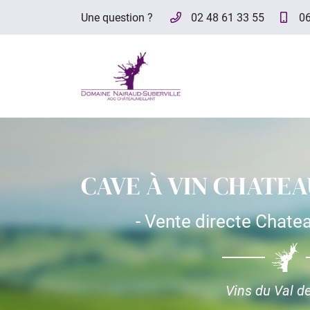
Une question ?
02 48 61 33 55
06
Cave Bituriges Route de Culan
18370 Châteaumeillant
02 48 61 33 55
CAVE À VIN CHATEA
- Vente directe Chate
Adresse email de réception

Vins du Val de
En cochant cette case, vous consentez à recevoir nos propositions commer